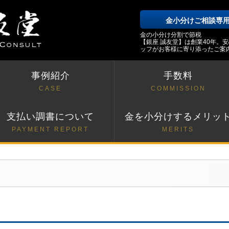
金小分けご相談専
金の小分け分割で節税
【銀座 誠友堂】は創業40年。
ッフがお客様に寄り添ったご案
事例紹介
手数料
CASE
COMMISSION
支払い調書について
金を小分けするメリッ
PAYMENT REPORT
MERITS