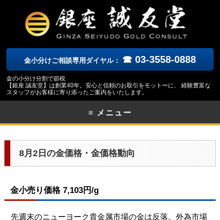
☎ 03-3558-0888
金小分けご相談専用ダイヤル：
金の小分け分割で節税
【銀座 誠友堂】は創業40年。安心と信頼のお取引をモットーに、 経験豊富な
スタッフがお客様に寄り添ったご案内をいたします。
≡ メニュー
8月2日の金価格・金価格動向
金小売り価格 7,103円/g
先週末のニューヨーク貴金属市場の金は反落。外為市場