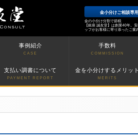
金小分けご相談専
金の小分け分割で節税
【銀座 誠友堂】は創業40年。
ッフがお客様に寄り添ったご案
事例紹介
手数料
CASE
COMMISSION
支払い調書について
金を小分けするメリッ
PAYMENT REPORT
MERITS