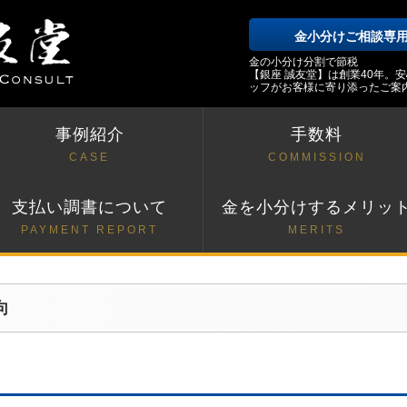
金小分けご相談専
金の小分け分割で節税
【銀座 誠友堂】は創業40年。
ッフがお客様に寄り添ったご案
事例紹介
手数料
CASE
COMMISSION
支払い調書について
金を小分けするメリッ
PAYMENT REPORT
MERITS
向