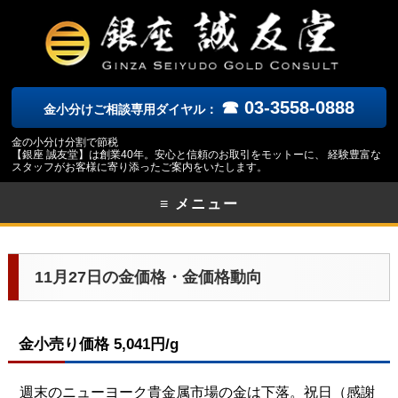
☎ 03-3558-0888
金小分けご相談専用ダイヤル：
金の小分け分割で節税
【銀座 誠友堂】は創業40年。安心と信頼のお取引をモットーに、 経験豊富な
スタッフがお客様に寄り添ったご案内をいたします。
≡ メニュー
11月27日の金価格・金価格動向
金小売り価格 5,041円/g
週末のニューヨーク
貴金属市場の金は下落。祝日（感謝