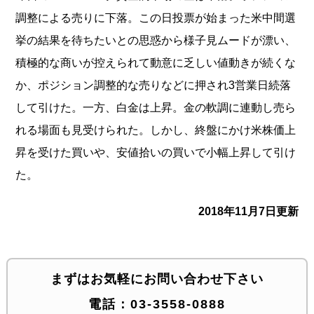
調整による売
りに下落。この日投票が始まった米中間選
挙の結果を待ちたいとの
思惑から様子見ムードが漂い、
積極的な商いが控えられて動意に乏
しい値動きが続くな
か、ポジション調整的な売りなどに押され3営
業日続落
して引けた。一方、白金は上昇。金の軟調に連動し売ら
れ
る場面も見受けられた。しかし、終盤にかけ米株価上
昇を受けた買
いや、安値拾いの買いで小幅上昇して引け
た
。
2018年11月7日更新
まずはお気軽にお問い合わせ下さい
電話：
03-3558-0888