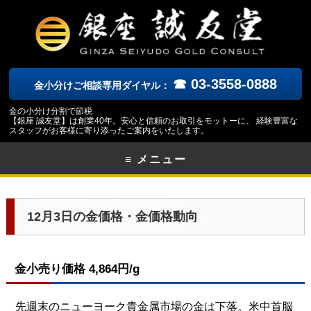
☎ 03-3558-0888
金小分けご相談専用ダイヤル：
金の小分け分割で節税
【銀座 誠友堂】は創業40年。安心と信頼のお取引をモットーに、 経験豊富な
スタッフがお客様に寄り添ったご案内をいたします。
≡ メニュー
12月3日の金価格・金価格動向
金小売り価格 4,864円/g
先週末のニューヨーク
貴金属市場の金は下落。米中首脳