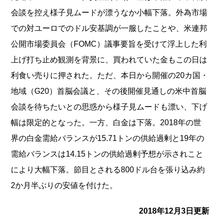
会談を控
え様子見ムードが漂うなか小幅下落。外為市場
での対ユーロでのド
ル安基調が一服したことや、米連邦
公開市場委員会（FOMC）議
事要旨を受けて浮上した利
上げ打ち止め観測を背景に、買われてい
た金もこの日は
利食い売りに押された。ただ、本日から開催の20
カ国・
地域（G20）首脳会議と、その後開催見通しの米中首脳
会
談を待ちたいとの思惑から様子見ムードも漂い、
下げ
幅は限定的となった。一方、白金は下落。2018年の世
界の
白金需給バランスが15.71トンの供給過剰と19年の
需給バラ
ンスは14.15トンの供給過剰予想が示されこと
により大幅下落
。節目とされる800ドル台を張り込み約
2か月半ぶりの安値を付
けた。
2018年12月3日更新