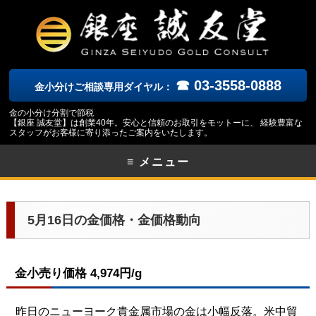
☎ 03-3558-0888
金小分けご相談専用ダイヤル：
金の小分け分割で節税
【銀座 誠友堂】は創業40年。安心と信頼のお取引をモットーに、 経験豊富な
スタッフがお客様に寄り添ったご案内をいたします。
≡ メニュー
5月16日の金価格・金価格動向
金小売り価格 4,974円/g
昨日のニューヨーク
貴金属市場の金は小幅反落。米中貿