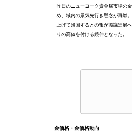
昨日のニューヨーク
貴金属市場の金
め、域内の景気先行き懸念が再燃。
上げて帰国するとの報が協議進展へ
りの高値を付ける続
伸となった。
金価格・金価格動向