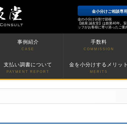
金小分けご相談専
金の小分け分割で節税
【銀座 誠友堂】は創業40年。
ッフがお客様に寄り添ったご案
事例紹介
手数料
CASE
COMMISSION
支払い調書について
金を小分けするメリッ
PAYMENT REPORT
MERITS