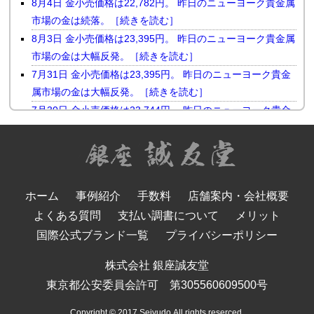
8月4日 金小売価格は22,782円。 昨日のニューヨーク貴金属
市場の金は続落。［続きを読む］
8月3日 金小売価格は23,395円。 昨日のニューヨーク貴金属
市場の金は大幅反発。［続きを読む］
7月31日 金小売価格は23,395円。 昨日のニューヨーク貴金
属市場の金は大幅反発。［続きを読む］
7月30日 金小売価格は23,744円。 昨日のニューヨーク貴金
属市場の金は小幅続落。［続きを読む］
7月29日 金小売価格は23,510円。 昨日のニューヨーク貴金
属市場の金は反落。［続きを読む］
7月28日 金小売価格は23,731円。 昨日のニューヨーク貴金
ホーム
事例紹介
手数料
店舗案内・会社概要
属市場の金は続伸。［続きを読む］
よくある質問
支払い調書について
メリット
7月27日 金小売価格は23,655円。 先週末のニューヨーク貴
金属市場の金は反発。［続きを読む］
国際公式ブランド一覧
プライバシーポリシー
7月24日 金小売価格は23,655円。 昨日のニューヨーク貴金
株式会社 銀座誠友堂
属市場の金は大幅反落。［続きを読む］
東京都公安委員会許可 第305560609500号
7月23日 金小売価格は24,046円。 昨日のニューヨーク貴金
属市場の金は大幅続伸。［続きを読む］
Copyright © 2017 Seiyudo All rights reserced.