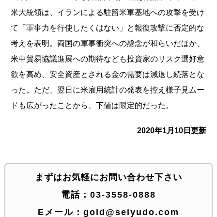
米大統領は、イラ
ンによる駐留米軍基地への攻撃を受け
て「軍事力を行使したくはな
い」と報復攻撃に否定的な
考えを表明。両国の軍事衝突への懸念が
和らいだほか、
米中貿易協議進展への期待なども投資家のリスク選
好意
欲を高め、安全資産とされる金の需要は減退し続落とな
った。
ただ、翌日に米雇用統計の発表を控え様子見ムー
ドも広がったこと
から、下値は限定的だった。
2020年1月10日更新
まずはお気軽にお問い合わせ下さい
電話：
03-3558-0888
Eメール：
gold@seiyudo.com