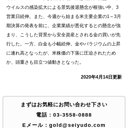
ウイルスの感
染拡大による景気後退懸念が根強い中、3
営業日続伸。また、
今週から始まる米主要企業の1～3月
期決算の発表を前に、
企業業績が悪化するとの懸念が強
まり、こうした背景から安全資産
とされる金の買いが先
行した。一方、白金も小幅続伸。
金やパラジウムの上昇
に連れ高となったが、米株価の下落に圧迫さ
れたため
か、頭重さも目立つ値動きとなった
。
2020年4月14日更新
まずはお気軽にお問い合わせ下さい
電話：
03-3558-0888
Eメール：
gold@seiyudo.com