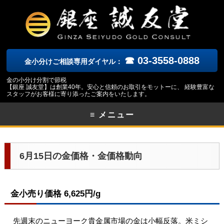
☎ 03-3558-0888
金小分けご相談専用ダイヤル：
金の小分け分割で節税
【銀座 誠友堂】は創業40年。安心と信頼のお取引をモットーに、 経験豊富な
スタッフがお客様に寄り添ったご案内をいたします。
≡ メニュー
6月15日の金価格・金価格動向
金小売り価格 6,625円/g
先週末のニューヨーク
貴金属市場の金は小幅反落。米ミシ