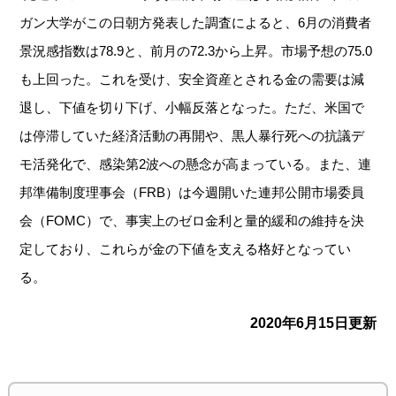
ガン大学がこ
の日朝方発表した調査によると、6月の消費者
景況感指数は78.
9と、前月の72.3から上昇。市場予想の75.0
も上回った。
これを受け、安全資産とされる金の需要は減
退し、
下値を切り下げ、小幅反落となった。ただ、米国で
は停滞していた
経済活動の再開や、黒人暴行死への抗議デ
モ活発化で、感染第2波
への懸念が高まっている。また、連
邦準備制度理事会（FRB）
は今週開いた連邦公開市場委員
会（FOMC）で、事実上のゼロ金
利と量的緩和の維持を決
定しており、これらが金の下値を支える格
好となってい
る。
2020年6月15日更新