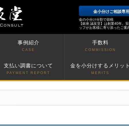
金小分けご相談専
金の小分け分割で節税
【銀座 誠友堂】は創業40年。
ッフがお客様に寄り添ったご案
事例紹介
手数料
CASE
COMMISSION
支払い調書について
金を小分けするメリッ
PAYMENT REPORT
MERITS