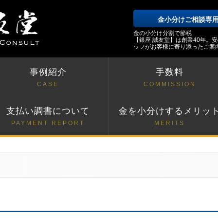
金小分けご相談専
金の小分け分割で節税
【銀座 誠友堂】は創業40年。
ッフがお客様に寄り添ったご案
事例紹介
手数料
CASE
COMMISSION
支払い調書について
金を小分けするメリッ
PAYMENT REPORT
MERITS