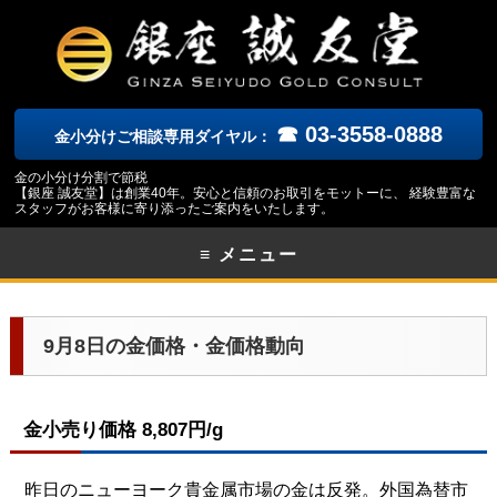
☎ 03-3558-0888
金小分けご相談専用ダイヤル：
金の小分け分割で節税
【銀座 誠友堂】は創業40年。安心と信頼のお取引をモットーに、 経験豊富な
スタッフがお客様に寄り添ったご案内をいたします。
≡ メニュー
9月8日の金価格・金価格動向
金小売り価格 8,807円/g
昨日のニューヨーク貴金属市場の金は反発。外国為替市