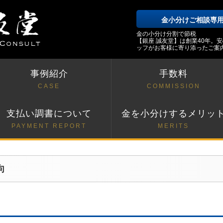
金小分けご相談専
金の小分け分割で節税
【銀座 誠友堂】は創業40年。
ッフがお客様に寄り添ったご案
事例紹介
手数料
CASE
COMMISSION
支払い調書について
金を小分けするメリッ
PAYMENT REPORT
MERITS
向