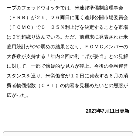
ープのフェッドウオッチでは、米連邦準備制度理事会
（ＦＲＢ）が２５、２６両日に開く連邦公開市場委員会
（ＦＯＭＣ）で０．２５％利上げを決定することを市場
は９割超織り込んでいる。ただ、前週末に発表された米
雇用統計がやや弱めの結果となり、ＦＯＭＣメンバーの
大多数が支持する「年内２回の利上げが妥当」との見解
に対して、一部で懐疑的な見方が浮上。今後の金融運営
スタンスを巡り、米労働省が１２日に発表する６月の消
費者物価指数（ＣＰＩ）の内容を見極めたいとの思惑が
広がった。
2023年7月11日更新