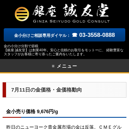
☎ 03-3558-0888
金小分けご相談専用ダイヤル：
金の小分け分割で節税
【銀座 誠友堂】は創業40年。安心と信頼のお取引をモットーに、 経験豊富な
スタッフがお客様に寄り添ったご案内をいたします。
≡ メニュー
7月11日の金価格・金価格動向
金小売り価格 9,676円/g
昨日のニューヨーク貴金属市場の金は反落。ＣＭＥグル