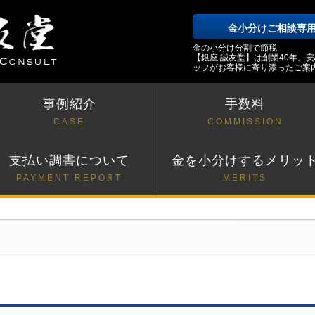
金小分けご相談専
金の小分け分割で節税
【銀座 誠友堂】は創業40年。
ッフがお客様に寄り添ったご案
事例紹介
手数料
CASE
COMMISSION
支払い調書について
金を小分けするメリッ
PAYMENT REPORT
MERITS