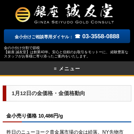
☎ 03-3558-0888
金小分けご相談専用ダイヤル：
金の小分け分割で節税
【銀座 誠友堂】は創業40年。安心と信頼のお取引をモットーに、 経験豊富な
スタッフがお客様に寄り添ったご案内をいたします。
≡ メニュー
1月12日の金価格・金価格動向
金小売り価格 10,486円/g
昨日のニューヨーク貴金属市場の金は続落。NY先物市