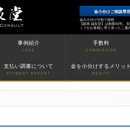
金小分けご相談専
金の小分け分割で節税
【銀座 誠友堂】は創業40年。
ッフがお客様に寄り添ったご案
事例紹介
手数料
CASE
COMMISSION
支払い調書について
金を小分けするメリッ
PAYMENT REPORT
MERITS