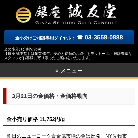
☎ 03-3558-0888
金小分けご相談専用ダイヤル：
金の小分け分割で節税
【銀座 誠友堂】は創業40年。安心と信頼のお取引をモットーに、 経験豊富な
スタッフがお客様に寄り添ったご案内をいたします。
≡ メニュー
3月21日の金価格・金価格動向
金小売り価格 11,752円/g
昨日のニューヨーク貴金属市場の金は反発。NY先物市