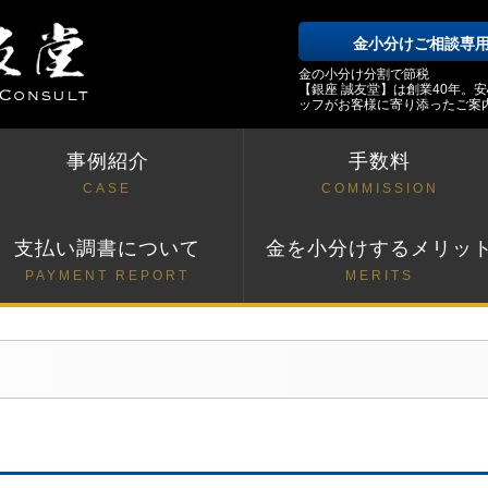
金小分けご相談専
金の小分け分割で節税
【銀座 誠友堂】は創業40年。
ッフがお客様に寄り添ったご案
事例紹介
手数料
CASE
COMMISSION
支払い調書について
金を小分けするメリッ
PAYMENT REPORT
MERITS