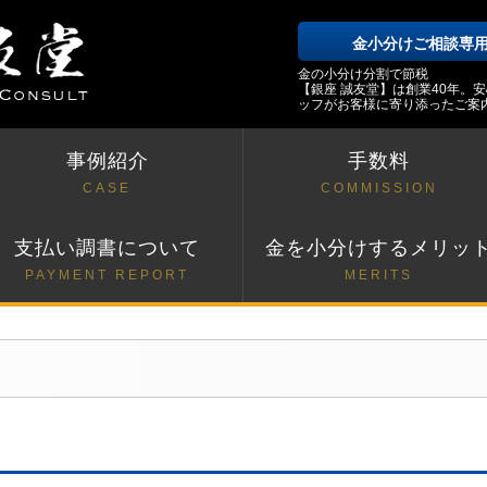
金小分けご相談専
金の小分け分割で節税
【銀座 誠友堂】は創業40年。
ッフがお客様に寄り添ったご案
事例紹介
手数料
CASE
COMMISSION
支払い調書について
金を小分けするメリッ
PAYMENT REPORT
MERITS