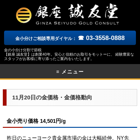
☎ 03-3558-0888
金小分けご相談専用ダイヤル：
金の小分け分割で節税
【銀座 誠友堂】は創業40年。安心と信頼のお取引をモットーに、 経験豊富な
スタッフがお客様に寄り添ったご案内をいたします。
≡ メニュー
11月20日の金価格・金価格動向
金小売り価格 14,501円/g
昨日のニューヨーク貴金属市場の金は大幅続伸。NY先