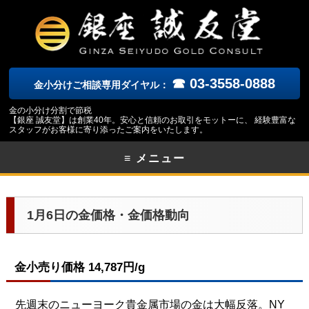
☎ 03-3558-0888
金小分けご相談専用ダイヤル：
金の小分け分割で節税
【銀座 誠友堂】は創業40年。安心と信頼のお取引をモットーに、 経験豊富な
スタッフがお客様に寄り添ったご案内をいたします。
≡ メニュー
1月6日の金価格・金価格動向
金小売り価格 14,787円/g
先週末のニューヨーク貴金属市場の金は大幅反落。NY