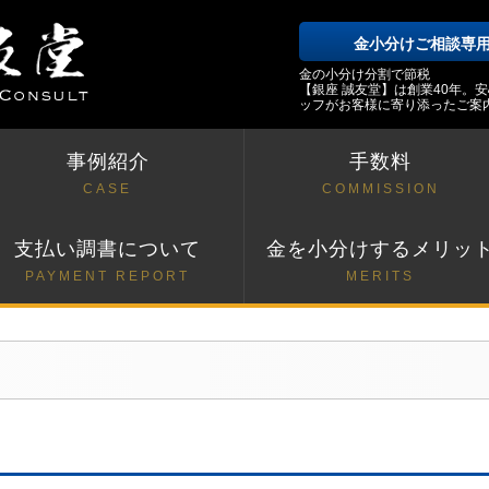
金小分けご相談専
金の小分け分割で節税
【銀座 誠友堂】は創業40年。
ッフがお客様に寄り添ったご案
事例紹介
手数料
CASE
COMMISSION
支払い調書について
金を小分けするメリッ
PAYMENT REPORT
MERITS