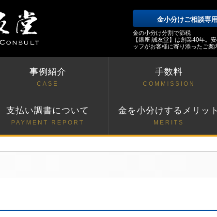
金小分けご相談専
金の小分け分割で節税
【銀座 誠友堂】は創業40年。
ッフがお客様に寄り添ったご案
事例紹介
手数料
CASE
COMMISSION
支払い調書について
金を小分けするメリッ
PAYMENT REPORT
MERITS