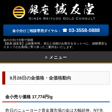
☎ 03-3558-0888
金小分けご相談専用ダイヤル：
金の小分け分割で節税
【銀座 誠友堂】は創業40年。安心と信頼のお取引をモットーに、 経験豊富な
スタッフがお客様に寄り添ったご案内をいたします。
≡ メニュー
8月28日の金価格・金価格動向
金小売り価格 17,774円/g
昨日のニューヨーク貴金属市場の金は大幅続伸。NY先