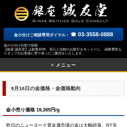
☎ 03-3558-0888
金小分けご相談専用ダイヤル：
金の小分け分割で節税
【銀座 誠友堂】は創業40年。安心と信頼のお取引をモットーに、 経験豊富な
スタッフがお客様に寄り添ったご案内をいたします。
≡ メニュー
9月16日の金価格・金価格動向
金小売り価格 19,265円/g
昨日のニューヨーク貴金属市場の金は大幅続落。NY先