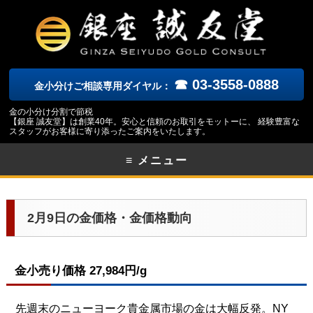
☎ 03-3558-0888
金小分けご相談専用ダイヤル：
金の小分け分割で節税
【銀座 誠友堂】は創業40年。安心と信頼のお取引をモットーに、 経験豊富な
スタッフがお客様に寄り添ったご案内をいたします。
≡ メニュー
2月9日の金価格・金価格動向
金小売り価格 27,984円/g
先週末のニューヨーク貴金属市場の金は大幅反発。NY