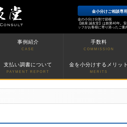
金小分けご相談専
金の小分け分割で節税
【銀座 誠友堂】は創業40年。
ッフがお客様に寄り添ったご案
事例紹介
手数料
CASE
COMMISSION
支払い調書について
金を小分けするメリッ
PAYMENT REPORT
MERITS