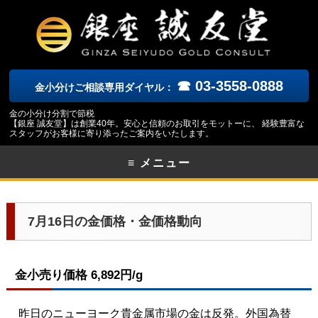
☎ 03-3558-0888
金小分けご相談専用ダイヤル：
金の小分け分割で節税
【銀座 誠友堂】は創業40年。安心と信頼のお取引をモットーに、 経験豊富な
スタッフがお客様に寄り添ったご案内をいたします。
≡ メニュー
7月16日の金価格・金価格動向
金小売り価格 6,892円/g
昨日のニューヨーク貴金属市場の金は反発。外国為替