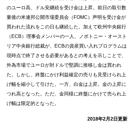
のユーロ高、
ドル安継続を受け金は上昇。
前日の取引数
量後の米連邦公開市場委員会（FOMC）
声明を受け金が
買われた流れをこの日も継続した。
加えて欧州中央銀行
（ECB）理事会メンバーの一人、
ノボトニー・オースト
リア中央銀行総裁が、
ECBの資産買い入れプログラムは
現時点で終了させる必要がある
との考えを示しことで、
外為市場でユーロが対ドルで堅調に推移し金は買われ
た。しかし、
終盤にかけ利益確定の売りも見受けられ上
げ幅を縮小して引けた。
一方、白金は上昇。金の上昇に
つれ高となった。ただ、
金同様に終盤にかけて売られ上
げ幅は限定的となった。
2018年2月2日更新