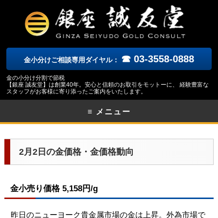
☎ 03-3558-0888
金小分けご相談専用ダイヤル：
金の小分け分割で節税
【銀座 誠友堂】は創業40年。安心と信頼のお取引をモットーに、 経験豊富な
スタッフがお客様に寄り添ったご案内をいたします。
≡ メニュー
2月2日の金価格・金価格動向
金小売り価格 5,158円/g
昨日のニューヨーク
貴金属市場の金は上昇。外為市場で