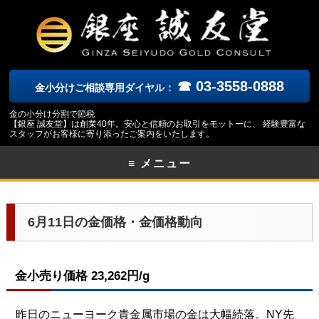
☎ 03-3558-0888
金小分けご相談専用ダイヤル：
金の小分け分割で節税
【銀座 誠友堂】は創業40年。安心と信頼のお取引をモットーに、 経験豊富な
スタッフがお客様に寄り添ったご案内をいたします。
≡ メニュー
6月11日の金価格・金価格動向
金小売り価格 23,262円/g
昨日のニューヨーク貴金属市場の金は大幅続落。NY先