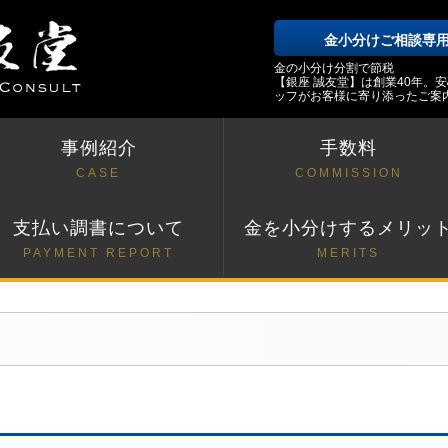
金小分けご相談専
金の小分け分割で節税
【銀座 誠友堂】は創業40年。
ッフがお客様に寄り添ったご案
事例紹介
手数料
CASE
COMMISSION
支払い調書について
金を小分けするメリッ
PAYMENT REPORT
MERITS