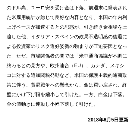
のドル高、ユーロ安を受け金は下落。
前週末に発表され
た米雇用統計が総じて良好な内容となり、
米国の年内利
上げペースが加速するとの思惑が、
引き続き金相場を圧
迫した他、イタリア・
スペインの政局不透明感の後退に
よる投資家のリスク選好姿勢の強
まりが圧迫要因となっ
た。ただ、市場関係者の間では「
米中通商協議が不調に
終わるとの見方や、欧州連合（EU）、
カナダ、メキシ
コに対する追加関税発動など、
米国の保護主義的通商政
策に伴う、貿易戦争への懸念から、
金は買い戻され、終
盤にかけ下げ幅を縮小して引けた。一方、
白金は下落。
金の値動きに連動し小幅下落して引けた。
2018年6月5日更新