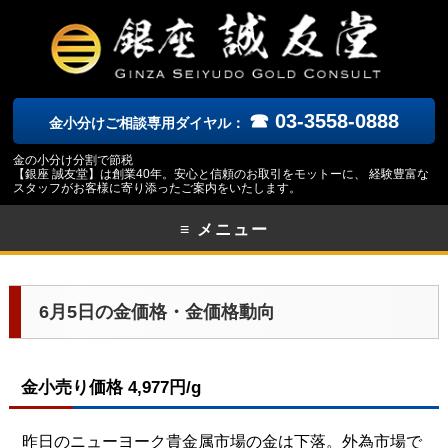
☎ 03-3558-0888
金小分けご相談専用ダイヤル：
金の小分け分割で節税
【銀座 誠友堂】は創業40年。安心と信頼のお取引をモットーに、 経験豊富な
スタッフがお客様に寄り添ったご案内をいたします。
≡ メニュー
6月5日の金価格・金価格動向
金小売り価格 4,977円/g
昨日のニューヨーク
貴金属市場の金は下落。
外為市場で