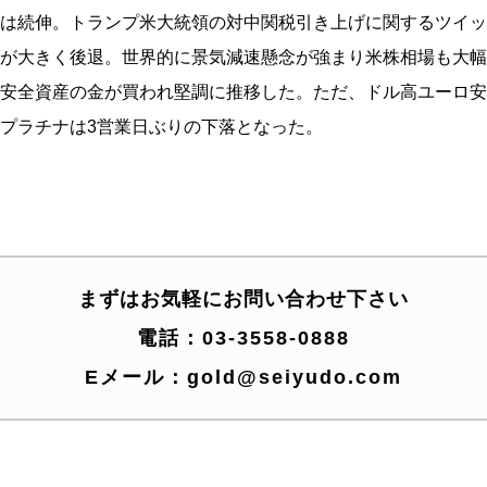
は続伸。トランプ米大統領の対中関
税引き上げに関するツイッ
が大きく後退。世界的に景気減速懸
念が強まり米株相場も大幅
安全資産の金が買われ堅
調に推移した。ただ、ドル高ユーロ安
プラチナは3営業日ぶり
の下落となった。
まずはお気軽にお問い合わせ下さい
電話：
03-3558-0888
Eメール：
gold@seiyudo.com