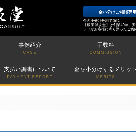
金小分けご相談専
金の小分け分割で節税
【銀座 誠友堂】は創業40年。
ッフがお客様に寄り添ったご案
事例紹介
手数料
CASE
COMMISSION
支払い調書について
金を小分けするメリッ
PAYMENT REPORT
MERITS