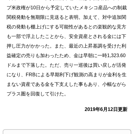
プ米政権が1
0日から予定していたメキシコ産品への制裁
関税発動を無期限に見
送ると表明。加えて、対中追加関
税の発動も棚上げにする可能性が
あるとの楽観的な見方
も一部で浮上したことから、安全資産とされ
る金には下
押し圧力がかかった。また、最近の上昇基調を受けた利
益確定の売りも加わったため、金は早朝に一時1,323.
60
ドルまで下落した。ただ、売り一巡後は買い戻しが活発
になり
、FRBによる早期利下げ観測の高まりが金利を生
まない資産であ
る金を下支えした事もあり、
小幅ながら
プラス圏を回復して引けた。
2019年6月12日更新