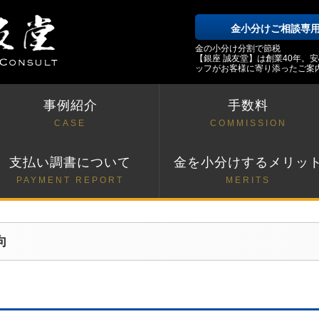
金小分けご相談専
金の小分け分割で節税
【銀座 誠友堂】は創業40年。
ッフがお客様に寄り添ったご案
事例紹介
手数料
CASE
COMMISSION
支払い調書について
金を小分けするメリッ
PAYMENT REPORT
MERITS
向