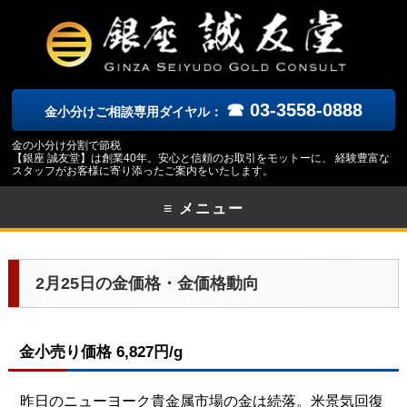
☎ 03-3558-0888
金小分けご相談専用ダイヤル：
金の小分け分割で節税
【銀座 誠友堂】は創業40年。安心と信頼のお取引をモットーに、 経験豊富な
スタッフがお客様に寄り添ったご案内をいたします。
≡ メニュー
2月25日の金価格・金価格動向
金小売り価格 6,827円/g
昨日のニューヨーク貴金属市場の金は続落。米景気回復