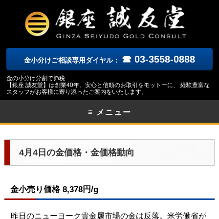
☎ 03-3558-0888
金小分けご相談専用ダイヤル：
金の小分け分割で節税
【銀座 誠友堂】は創業40年。安心と信頼のお取引をモットーに、 経験豊富な
スタッフがお客様に寄り添ったご案内をいたします。
≡ メニュー
4月4日の金価格・金価格動向
金小売り価格 8,378円/g
昨日のニューヨーク貴金属市場の金は反落。米労働省が