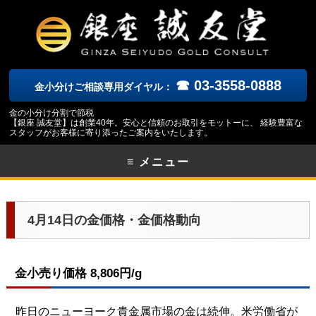
☎ 03-3558-0888
金小分けご相談専用ダイヤル：
金の小分け分割で節税
【銀座 誠友堂】は創業40年。安心と信頼のお取引をモットーに、 経験豊富な
スタッフがお客様に寄り添ったご案内をいたします。
≡ メニュー
4月14日の金価格・金価格動向
金小売り価格 8,806円/g
昨日のニューヨーク貴金属市場の金は続伸。米労働省が