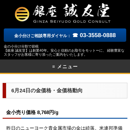
☎ 03-3558-0888
金小分けご相談専用ダイヤル：
金の小分け分割で節税
【銀座 誠友堂】は創業40年。安心と信頼のお取引をモットーに、 経験豊富な
スタッフがお客様に寄り添ったご案内をいたします。
≡ メニュー
6月24日の金価格・金価格動向
金小売り価格 8,768円/g
昨日のニューヨーク貴金属市場の金は続落。米連邦準備