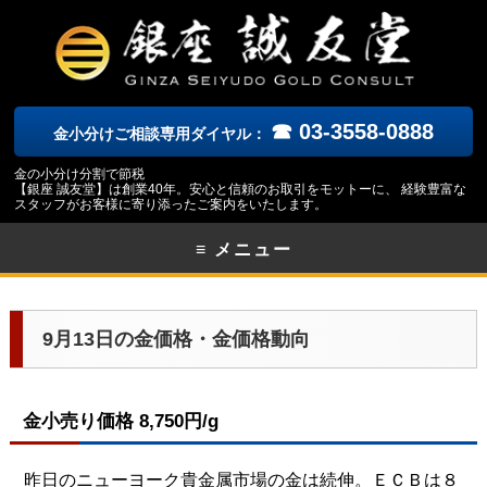
☎ 03-3558-0888
金小分けご相談専用ダイヤル：
金の小分け分割で節税
【銀座 誠友堂】は創業40年。安心と信頼のお取引をモットーに、 経験豊富な
スタッフがお客様に寄り添ったご案内をいたします。
≡ メニュー
9月13日の金価格・金価格動向
金小売り価格 8,750円/g
昨日のニューヨーク貴金属市場の金は続伸。ＥＣＢは８