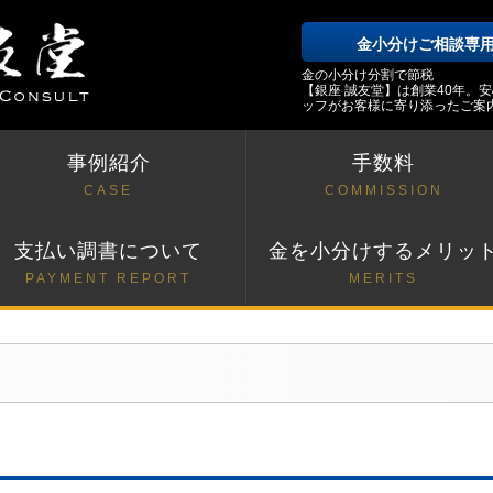
金小分けご相談専
金の小分け分割で節税
【銀座 誠友堂】は創業40年。
ッフがお客様に寄り添ったご案
事例紹介
手数料
CASE
COMMISSION
支払い調書について
金を小分けするメリッ
PAYMENT REPORT
MERITS