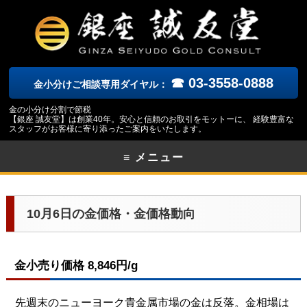
☎ 03-3558-0888
金小分けご相談専用ダイヤル：
金の小分け分割で節税
【銀座 誠友堂】は創業40年。安心と信頼のお取引をモットーに、 経験豊富な
スタッフがお客様に寄り添ったご案内をいたします。
≡ メニュー
10月6日の金価格・金価格動向
金小売り価格 8,846円/g
先週末のニューヨーク貴金属市場の金は反落。金相場は