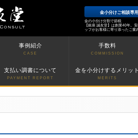
金小分けご相談専
金の小分け分割で節税
【銀座 誠友堂】は創業40年。
ッフがお客様に寄り添ったご案
事例紹介
手数料
CASE
COMMISSION
支払い調書について
金を小分けするメリッ
PAYMENT REPORT
MERITS