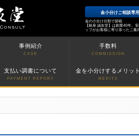
金小分けご相談専
金の小分け分割で節税
【銀座 誠友堂】は創業40年。
ッフがお客様に寄り添ったご案
事例紹介
手数料
CASE
COMMISSION
支払い調書について
金を小分けするメリッ
PAYMENT REPORT
MERITS