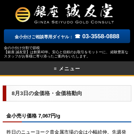
☎ 03-3558-0888
金小分けご相談専用ダイヤル：
金の小分け分割で節税
【銀座 誠友堂】は創業40年。安心と信頼のお取引をモットーに、 経験豊富な
スタッフがお客様に寄り添ったご案内をいたします。
≡ メニュー
8月3日の金価格・金価格動向
金小売り価格 7,067円/g
昨日のニューヨーク貴金属市場の金は小幅続伸。先週発